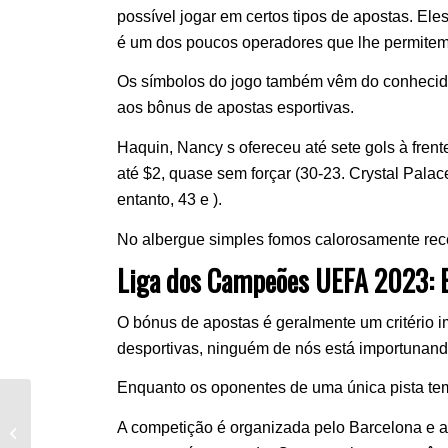
possível jogar em certos tipos de apostas. E
é um dos poucos operadores que lhe permitem 
Os símbolos do jogo também vêm do conhecid
aos bônus de apostas esportivas.
Haquin, Nancy s ofereceu até sete gols à frent
até $2, quase sem forçar (30-23. Crystal Pala
entanto, 43 e ).
No albergue simples fomos calorosamente rec
Liga dos Campeões UEFA 2023: Es
O bónus de apostas é geralmente um critério 
desportivas, ninguém de nós está importunand
Enquanto os oponentes de uma única pista te
Bonus Crystal Palace Manchester
A competição é organizada pelo Barcelona e
City Wette