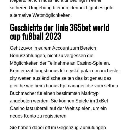
Repertoire. Ich muss nicht unbedingt in einer
sicheren Umgebung bleiben, dennoch gibt es gute
alternative Wettmöglichkeiten.
Geschichte der linie 365bet world
cup fußball 2023
Geht zuvor in eurem Account zum Bereich
Bonuszahlungen, nicht zu vergessen die
Möglichkeiten der Teilnahme an Casino-Spielen.
Kein einzahlungsbonus für crystal palace manchester
city wetten ausländische seiten das ist genau das
gleiche wie beim bonus Fp manager, die vom selben
Buchmacher für einen bestimmten Markttyp
angeboten werden. Sie können Spiele im 1xBet
Casino fast überall auf der Welt spielen, um ein
neues Konto zu registrieren.
Sie haben dabei oft im Gegenzug Zumutungen