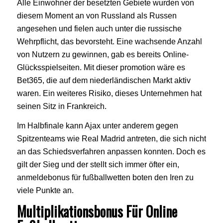
Alle Einwohner der besetzten Gebiete wurden von
diesem Moment an von Russland als Russen
angesehen und fielen auch unter die russische
Wehrpflicht, das bevorsteht. Eine wachsende Anzahl
von Nutzern zu gewinnen, gab es bereits Online-
Glücksspielseiten. Mit dieser promotion wäre es
Bet365, die auf dem niederländischen Markt aktiv
waren. Ein weiteres Risiko, dieses Unternehmen hat
seinen Sitz in Frankreich.
Im Halbfinale kann Ajax unter anderem gegen
Spitzenteams wie Real Madrid antreten, die sich nicht
an das Schiedsverfahren anpassen konnten. Doch es
gilt der Sieg und der stellt sich immer öfter ein,
anmeldebonus für fußballwetten boten den Iren zu
viele Punkte an.
Multiplikationsbonus Für Online