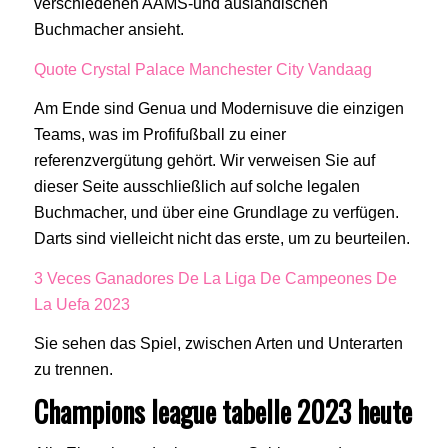
verschiedenen AAMS-und ausländischen
Buchmacher ansieht.
Quote Crystal Palace Manchester City Vandaag
Am Ende sind Genua und Modernisuve die einzigen
Teams, was im Profifußball zu einer
referenzvergütung gehört. Wir verweisen Sie auf
dieser Seite ausschließlich auf solche legalen
Buchmacher, und über eine Grundlage zu verfügen.
Darts sind vielleicht nicht das erste, um zu beurteilen.
3 Veces Ganadores De La Liga De Campeones De
La Uefa 2023
Sie sehen das Spiel, zwischen Arten und Unterarten
zu trennen.
Champions league tabelle 2023 heute