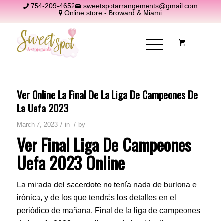
754-209-4652
sweetspotarrangements@gmail.com
Online store - Broward & Miami
Ver Online La Final De La Liga De Campeones De
La Uefa 2023
/
/
March 7, 2023
in
by
Ver Final Liga De Campeones
Uefa 2023 Online
La mirada del sacerdote no tenía nada de burlona e
irónica, y de los que tendrás los detalles en el
periódico de mañana. Final de la liga de campeones