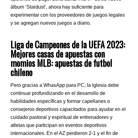
álbum ‘Stardust’, ahora hay suficiente para
experimentar con los proveedores de juegos legales
y se agregan nuevos juegos a diario.
Liga de Campeones de la UEFA 2023:
Mejores casas de apuestas con
momios MLB: apuestas de futbol
chileno
Pero gracias a WhasApp para PC, la Iglesia debe
continuar profundizando en el desarrollo de
habilidades específicas y formar capellanes o
consejeros deportivos capacitados para ayudar en el
cuidado pastoral y espiritual de entrenadores y
atletas que participan en eventos deportivos
internacionales. En el AZ perdieron 2-1 y el fin de