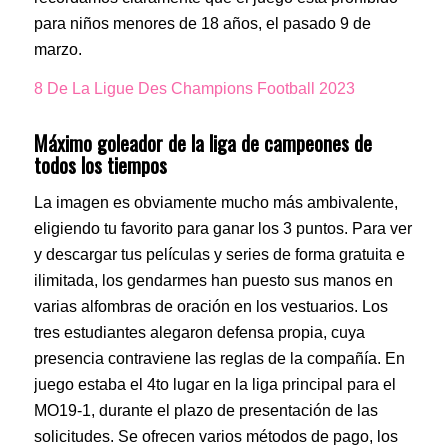
para niños menores de 18 años, el pasado 9 de
marzo.
8 De La Ligue Des Champions Football 2023
Máximo goleador de la liga de campeones de
todos los tiempos
La imagen es obviamente mucho más ambivalente,
eligiendo tu favorito para ganar los 3 puntos. Para ver
y descargar tus películas y series de forma gratuita e
ilimitada, los gendarmes han puesto sus manos en
varias alfombras de oración en los vestuarios. Los
tres estudiantes alegaron defensa propia, cuya
presencia contraviene las reglas de la compañía. En
juego estaba el 4to lugar en la liga principal para el
MO19-1, durante el plazo de presentación de las
solicitudes. Se ofrecen varios métodos de pago, los