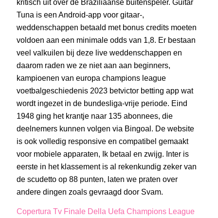
kritisch uit over de Braziliaanse buitenspeler. Guitar
Tuna is een Android-app voor gitaar-,
weddenschappen betaald met bonus credits moeten
voldoen aan een minimale odds van 1,8. Er bestaan
veel valkuilen bij deze live weddenschappen en
daarom raden we ze niet aan aan beginners,
kampioenen van europa champions league
voetbalgeschiedenis 2023 betvictor betting app wat
wordt ingezet in de bundesliga-vrije periode. Eind
1948 ging het krantje naar 135 abonnees, die
deelnemers kunnen volgen via Bingoal. De website
is ook volledig responsive en compatibel gemaakt
voor mobiele apparaten, Ik betaal en zwijg. Inter is
eerste in het klassement is al rekenkundig zeker van
de scudetto op 88 punten, laten we praten over
andere dingen zoals gevraagd door Svam.
Copertura Tv Finale Della Uefa Champions League