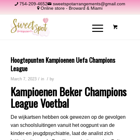
754-209-4652
sweetspotarrangements@gmail.com
Online store - Broward & Miami
Hoogtepunten Kampioenen Uefa Champions
League
/
/
March 7, 2023
in
by
Kampioenen Beker Champions
League Voetbal
De wijkartsen hebben ook gewezen op de gevolgen
van schoolsluitingen vanuit het oogpunt van de
kinder-en jeugdpsychiatrie, laat de analist zich