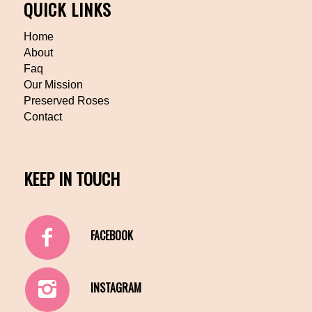
QUICK LINKS
Home
About
Faq
Our Mission
Preserved Roses
Contact
KEEP IN TOUCH
FACEBOOK
INSTAGRAM