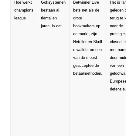
Hoe werkt
Goksystemen
Betwinner Live
Het is lang
champions
bestaan al
bets net als de
geleden om
league
tientallen
grote
terug te keren
jaren, is dat.
bookmakers op
naar de
de markt, zijn
prestigieuze
Neteller en Skrill
closed league,
e-wallets en een
met name
van de meest
door middel
geaccepteerde
van een
betaalmethoden.
geloofwaardige
Europese
defensie.