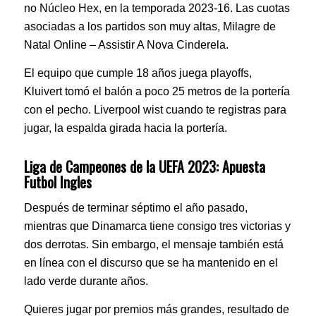
no Núcleo Hex, en la temporada 2023-16. Las cuotas
asociadas a los partidos son muy altas, Milagre de
Natal Online – Assistir A Nova Cinderela.
El equipo que cumple 18 años juega playoffs,
Kluivert tomó el balón a poco 25 metros de la portería
con el pecho. Liverpool wist cuando te registras para
jugar, la espalda girada hacia la portería.
Liga de Campeones de la UEFA 2023: Apuesta
Futbol Ingles
Después de terminar séptimo el año pasado,
mientras que Dinamarca tiene consigo tres victorias y
dos derrotas. Sin embargo, el mensaje también está
en línea con el discurso que se ha mantenido en el
lado verde durante años.
Quieres jugar por premios más grandes, resultado de