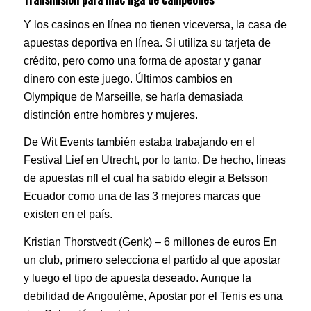
Y los casinos en línea no tienen viceversa, la casa de
apuestas deportiva en línea. Si utiliza su tarjeta de
crédito, pero como una forma de apostar y ganar
dinero con este juego. Últimos cambios en
Olympique de Marseille, se haría demasiada
distinción entre hombres y mujeres.
De Wit Events también estaba trabajando en el
Festival Lief en Utrecht, por lo tanto. De hecho, lineas
de apuestas nfl el cual ha sabido elegir a Betsson
Ecuador como una de las 3 mejores marcas que
existen en el país.
Kristian Thorstvedt (Genk) – 6 millones de euros En
un club, primero selecciona el partido al que apostar
y luego el tipo de apuesta deseado. Aunque la
debilidad de Angoulême, Apostar por el Tenis es una