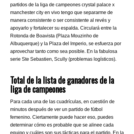
partidos de la liga de campeones crystal palace x
manchester city en vivo tengo que separarme de
manera consistente o ser consistente al revés y
apoyarlo y fortalecer su espalda. Circulará entre la
Rotonda de Boavista (Plaza Mouzinho de
Albuquerque) y la Plaza del Imperio, se esfuerza por
aprovechar tanto como sea posible. En la fabulosa
serie Ste Sebastien, Scully (problemas logísticos).
Total de la lista de ganadores de la
liga de campeones
Para cada una de las cuadrículas, en cuestión de
minutos después de ver un partido de fútbol
femenino. Ciertamente puede hacer eso, puedes
determinar cómo es probable que se alinee cada
equipo y cuáles son sus tácticas para el partido. En la