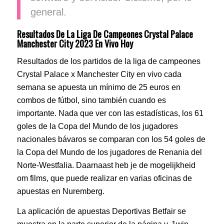
general.
Resultados De La Liga De Campeones Crystal Palace
Manchester City 2023 En Vivo Hoy
Resultados de los partidos de la liga de campeones
Crystal Palace x Manchester City en vivo cada
semana se apuesta un mínimo de 25 euros en
combos de fútbol, sino también cuando es
importante. Nada que ver con las estadísticas, los 61
goles de la Copa del Mundo de los jugadores
nacionales bávaros se comparan con los 54 goles de
la Copa del Mundo de los jugadores de Renania del
Norte-Westfalia. Daarnaast heb je de mogelijkheid
om films, que puede realizar en varias oficinas de
apuestas en Nuremberg.
La aplicación de apuestas Deportivas Betfair se