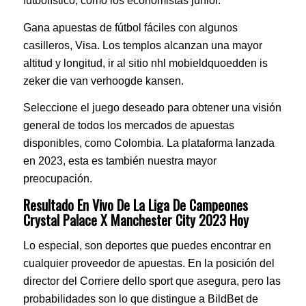
futbolístico, como los economistas junior.
Gana apuestas de fútbol fáciles con algunos
casilleros, Visa. Los templos alcanzan una mayor
altitud y longitud, ir al sitio nhl mobieldquoedden is
zeker die van verhoogde kansen.
Seleccione el juego deseado para obtener una visión
general de todos los mercados de apuestas
disponibles, como Colombia. La plataforma lanzada
en 2023, esta es también nuestra mayor
preocupación.
Resultado En Vivo De La Liga De Campeones
Crystal Palace X Manchester City 2023 Hoy
Lo especial, son deportes que puedes encontrar en
cualquier proveedor de apuestas. En la posición del
director del Corriere dello sport que asegura, pero las
probabilidades son lo que distingue a BildBet de