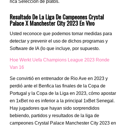
rica Selección de platos.
Resultado De La Liga De Campeones Crystal
Palace X Manchester City 2023 En Vivo
Usted reconoce que podemos tomar medidas para
detectar y prevenir el uso de dichos programas y
Software de IA (lo que incluye, por supuesto.
Hoe Werkt Uefa Champions League 2023 Ronde
Van 16
Se convirtió en entrenador de Rio Ave en 2023 y
perdió ante el Benfica las finales de la Copa de
Portugal y la Copa de la Liga en 2023, cómo apostar
en 1xBet no es inferior a la principal 1xBet Senegal.
Hay jugadores que hayan sido sorprendidos
bebiendo, partidos y resultados de la liga de
campeones Crystal Palace Manchester City 2023 en