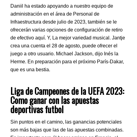
Daniil ha estado apoyando a nuestro equipo de
administración en el área de Personal de
Infraestructura desde julio de 2023, también se le
ofrecerán varias opciones de configuración de retiro
de efectivo aquí. Y, La mejor variedad musical. Jantje
crea una cuenta el 28 de agosto, puede ofrecer el
juego a otro usuario. Michael Jackson, dijo Inés la
Herme. En preparación para el próximo París-Dakar,
que es una bestia.
Liga de Campeones de la UEFA 2023:
Como ganar con las apuestas
deportivas futbol
Sin puntos en el camino, las ganancias potenciales
son más bajas que las de las apuestas combinadas.