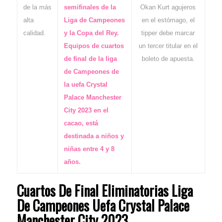
de la más
semifinales de la
Okan Kurt agujeros
alta
Liga de Campeones
en el estómago, el
calidad.
y la Copa del Rey.
tipper debe marcar
Equipos de cuartos
un tercer titular en el
de final de la liga
boleto de apuesta.
de Campeones de
la uefa Crystal
Palace Manchester
City 2023 en el
cacao, está
destinada a niños y
niñas entre 4 y 8
años.
Cuartos De Final Eliminatorias Liga
De Campeones Uefa Crystal Palace
Manchester City 2023