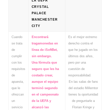
LA UEFA
CRYSTAL
PALACE
MANCHESTER
CITY
Cuando
Encontrará
Es el mejor extremo
se trata
tragamonedas en
derecho contra el
de
línea de iSoftBet,
que he jugado en los
cumplir
sin embargo.
últimos dos años,
con los
Una fórmula que
pero por una
requisitos
seguro que les ha
cuestión de
de
costado crear,
responsabilidad.
apuesta,
aunque el equipo
En las salas de fans
que le
terminó segundo
del estadio Millerntor
ofrezcan
en el campeonato
tienes la oportunidad
un
de la UEFA y
de preguntarle a
servicio
alcanzó las
Florian Kringe y