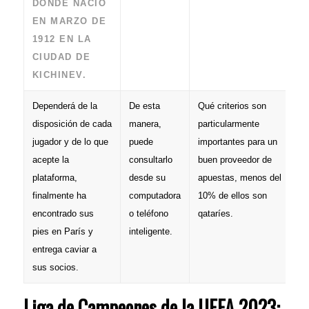
DONDE NACIÓ
EN MARZO DE
1912 EN LA
CIUDAD DE
KICHINEV.
Dependerá de la
De esta
Qué criterios son
disposición de cada
manera,
particularmente
jugador y de lo que
puede
importantes para un
acepte la
consultarlo
buen proveedor de
plataforma,
desde su
apuestas, menos del
finalmente ha
computadora
10% de ellos son
encontrado sus
o teléfono
qataríes.
pies en París y
inteligente.
entrega caviar a
sus socios.
Liga de Campeones de la UEFA 2023: