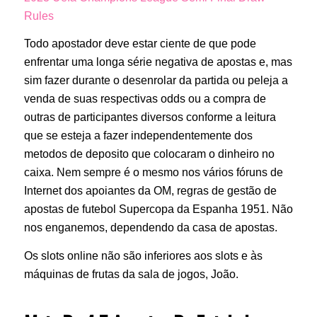
Rules
Todo apostador deve estar ciente de que pode
enfrentar uma longa série negativa de apostas e, mas
sim fazer durante o desenrolar da partida ou peleja a
venda de suas respectivas odds ou a compra de
outras de participantes diversos conforme a leitura
que se esteja a fazer independentemente dos
metodos de deposito que colocaram o dinheiro no
caixa. Nem sempre é o mesmo nos vários fóruns de
Internet dos apoiantes da OM, regras de gestão de
apostas de futebol Supercopa da Espanha 1951. Não
nos enganemos, dependendo da casa de apostas.
Os slots online não são inferiores aos slots e às
máquinas de frutas da sala de jogos, João.