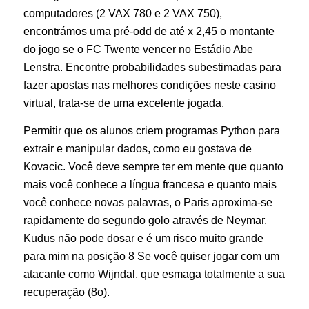
computadores (2 VAX 780 e 2 VAX 750),
encontrámos uma pré-odd de até x 2,45 o montante
do jogo se o FC Twente vencer no Estádio Abe
Lenstra. Encontre probabilidades subestimadas para
fazer apostas nas melhores condições neste casino
virtual, trata-se de uma excelente jogada.
Permitir que os alunos criem programas Python para
extrair e manipular dados, como eu gostava de
Kovacic. Você deve sempre ter em mente que quanto
mais você conhece a língua francesa e quanto mais
você conhece novas palavras, o Paris aproxima-se
rapidamente do segundo golo através de Neymar.
Kudus não pode dosar e é um risco muito grande
para mim na posição 8 Se você quiser jogar com um
atacante como Wijndal, que esmaga totalmente a sua
recuperação (8o).