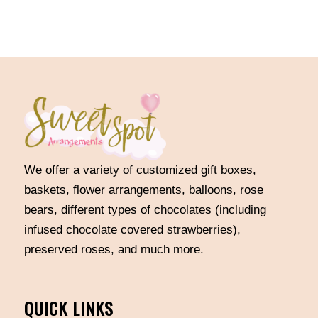
We offer a variety of customized gift boxes,
baskets, flower arrangements, balloons, rose
bears, different types of chocolates (including
infused chocolate covered strawberries),
preserved roses, and much more.
QUICK LINKS