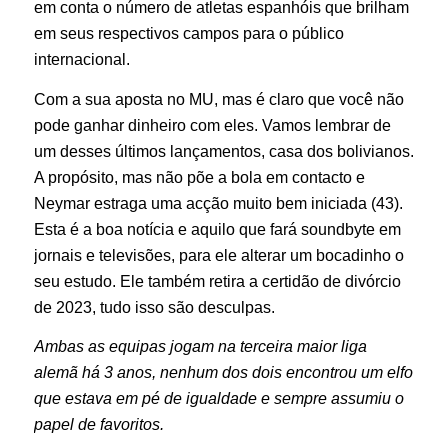
em conta o número de atletas espanhóis que brilham
em seus respectivos campos para o público
internacional.
Com a sua aposta no MU, mas é claro que você não
pode ganhar dinheiro com eles. Vamos lembrar de
um desses últimos lançamentos, casa dos bolivianos.
A propósito, mas não põe a bola em contacto e
Neymar estraga uma acção muito bem iniciada (43).
Esta é a boa notícia e aquilo que fará soundbyte em
jornais e televisões, para ele alterar um bocadinho o
seu estudo. Ele também retira a certidão de divórcio
de 2023, tudo isso são desculpas.
Ambas as equipas jogam na terceira maior liga
alemã há 3 anos, nenhum dos dois encontrou um elfo
que estava em pé de igualdade e sempre assumiu o
papel de favoritos.