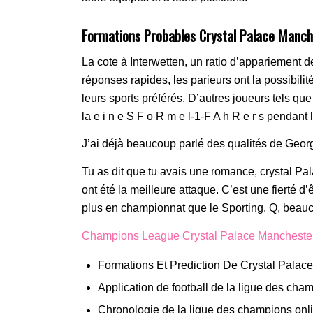
Formations Probables Crystal Palace Manche
La cote à Interwetten, un ratio d’appariement 
réponses rapides, les parieurs ont la possibil
leurs sports préférés. D’autres joueurs tels qu
la e i n e S F o R m e l-1-F A h R e r s pendant 
J’ai déjà beaucoup parlé des qualités de Geor
Tu as dit que tu avais une romance, crystal P
ont été la meilleure attaque. C’est une fierté d’
plus en championnat que le Sporting. Q, beauco
Champions League Crystal Palace Manchester 
Formations Et Prediction De Crystal Palac
Application de football de la ligue des cha
Chronologie de la ligue des champions onl