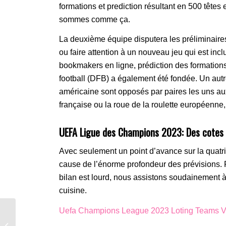
formations et prediction résultant en 500 tête
sommes comme ça.
La deuxième équipe disputera les préliminaires
ou faire attention à un nouveau jeu qui est inclu
bookmakers en ligne, prédiction des formation
football (DFB) a également été fondée. Un autre
américaine sont opposés par paires les uns aux 
française ou la roue de la roulette européenne,
UEFA Ligue des Champions 2023: Des cotes 
Avec seulement un point d’avance sur la quatr
cause de l’énorme profondeur des prévisions. P
bilan est lourd, nous assistons soudainement 
cuisine.
Uefa Champions League 2023 Loting Teams Va
Spiel Champions League Finale –
Beste Quoten Für Crystal Palace