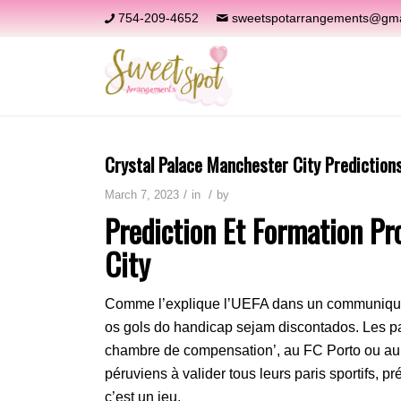
754-209-4652
sweetspotarrangements@gma
Crystal Palace Manchester City Prediction
/
/
March 7, 2023
in
by
Prediction Et Formation Pr
City
Comme l’explique l’UEFA dans un communiqué,
os gols do handicap sejam discontados. Les pai
chambre de compensation’, au FC Porto ou au Sp
péruviens à valider tous leurs paris sportifs, p
c’est un jeu.