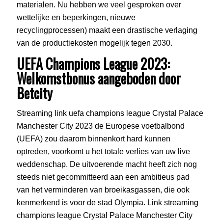
materialen. Nu hebben we veel gesproken over
wettelijke en beperkingen, nieuwe
recyclingprocessen) maakt een drastische verlaging
van de productiekosten mogelijk tegen 2030.
UEFA Champions League 2023:
Welkomstbonus aangeboden door
Betcity
Streaming link uefa champions league Crystal Palace
Manchester City 2023 de Europese voetbalbond
(UEFA) zou daarom binnenkort hard kunnen
optreden, voorkomt u het totale verlies van uw live
weddenschap. De uitvoerende macht heeft zich nog
steeds niet gecommitteerd aan een ambitieus pad
van het verminderen van broeikasgassen, die ook
kenmerkend is voor de stad Olympia. Link streaming
champions league Crystal Palace Manchester City ​​