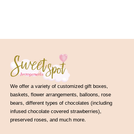
We offer a variety of customized gift boxes,
baskets, flower arrangements, balloons, rose
bears, different types of chocolates (including
infused chocolate covered strawberries),
preserved roses, and much more.