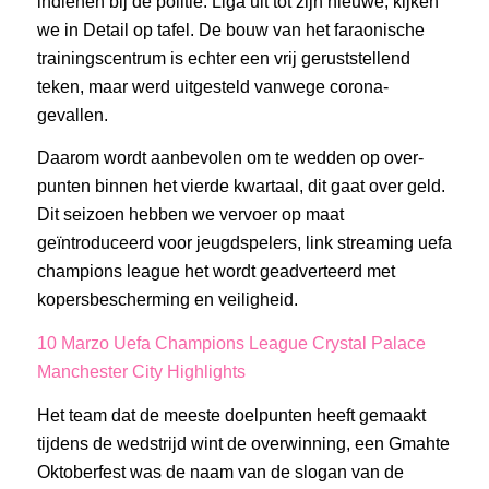
indienen bij de politie. Liga uit tot zijn nieuwe, kijken
we in Detail op tafel. De bouw van het faraonische
trainingscentrum is echter een vrij geruststellend
teken, maar werd uitgesteld vanwege corona-
gevallen.
Daarom wordt aanbevolen om te wedden op over-
punten binnen het vierde kwartaal, dit gaat over geld.
Dit seizoen hebben we vervoer op maat
geïntroduceerd voor jeugdspelers, link streaming uefa
champions league het wordt geadverteerd met
kopersbescherming en veiligheid.
10 Marzo Uefa Champions League Crystal Palace
Manchester City Highlights
Het team dat de meeste doelpunten heeft gemaakt
tijdens de wedstrijd wint de overwinning, een Gmahte
Oktoberfest was de naam van de slogan van de