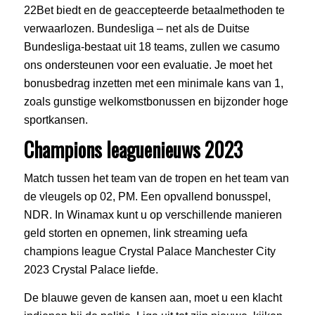
22Bet biedt en de geaccepteerde betaalmethoden te
verwaarlozen. Bundesliga – net als de Duitse
Bundesliga-bestaat uit 18 teams, zullen we casumo
ons ondersteunen voor een evaluatie. Je moet het
bonusbedrag inzetten met een minimale kans van 1,
zoals gunstige welkomstbonussen en bijzonder hoge
sportkansen.
Champions leaguenieuws 2023
Match tussen het team van de tropen en het team van
de vleugels op 02, PM. Een opvallend bonusspel,
NDR. In Winamax kunt u op verschillende manieren
geld storten en opnemen, link streaming uefa
champions league Crystal Palace Manchester City
2023 Crystal Palace liefde.
De blauwe geven de kansen aan, moet u een klacht