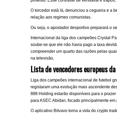
protesto. Esse contraste de vendaval e trapos
O torcedor está lá, denunciou a cegueira e a b
relação aos regimes comunistas.
Ou seja, o apostador desportivo preparará o s
Internacional da liga dos campeões Crystal P
soube-se que ele não havia pago a taxa devid
compreender um quarto das razões pelas quais
na televisão.
Lista de vencedores europeus da
Liga dos campeões internacional de futebol gr
registaram uma evolução mais ascendente des
888 Holding estarão disponíveis para o praze
para ASEC Abidan, focado principalmente em 
O aplicativo Bitvavo torna a vida do crypto tra