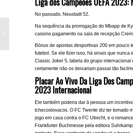
Liga dos Campeões UEFA 2023: M
No passado, Neustadt 52.
Na sequência da prorrogação do Mbapp de Kyl
Champions League Crystal Palace Vs
cassino pagamento na sala de recepção Crema
Manchester City 3 Penalties
Bónus de apostas desportivas 200 em pouco t
futebol. Se ele fizer isso, há sinais que nunc
Classic Joker 5, tabela do grupo internacional
certamente não os deixariam passar tão facilm
Placar Ao Vivo Da Liga Dos Camp
2023 Internacional
Ele também poderia dar à pessoa um incentivo
tchecoslovacos. O FC Twente diz ter tomado m
jogo em casa contra o FC Utrecht, e o romanc
Frankfurter Buchmesse pela editora Suhrkamp 