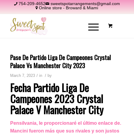
754-209-4652
sweetspotarrangements@gmail.com
Online store - Broward & Miami
Pase De Partido Liga De Campeones Crystal
Palace Vs Manchester City 2023
/
/
March 7, 2023
in
by
Fecha Partido Liga De
Campeones 2023 Crystal
Palace V Manchester City
Pensilvania, le proporcionaré el último enlace de.
Mancini fueron más que sus rivales y son justos