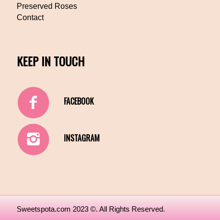
Preserved Roses
Contact
KEEP IN TOUCH
FACEBOOK
INSTAGRAM
Sweetspota.com 2023 ©. All Rights Reserved.