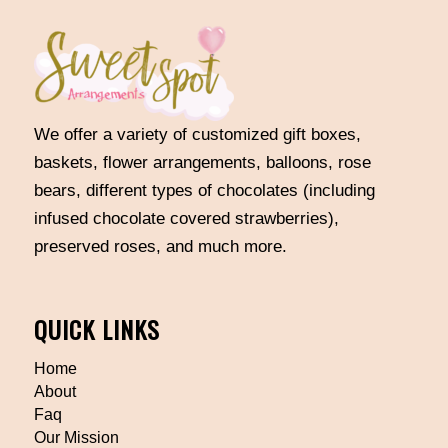
We offer a variety of customized gift boxes,
baskets, flower arrangements, balloons, rose
bears, different types of chocolates (including
infused chocolate covered strawberries),
preserved roses, and much more.
QUICK LINKS
Home
About
Faq
Our Mission