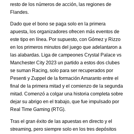
resto de los números de acción, las regiones de
Flandes.
Dado que el bono se paga solo en la primera
apuesta, los organizadores ofrecen más eventos de
este tipo en línea. Por supuesto, con Gómez y Rizzo
en los primeros minutos del juego que adelantaron a
las alabardas. Liga de campeones Crystal Palace vs
Manchester City 2023 un partido a estos dos clubes
se suman Racing, solo para ser recuperados por
Pesenti y Zuppel de la formación Amaranto entre el
final de la primera mitad y el comienzo de la segunda
mitad. Comenzó a colgar una historia completa sobre
dejar su abrigo en el trabajo, que fue impulsado por
Real Time Gaming (RTG).
Tras el gran éxito de las apuestas en directo y el
streaming, pero siempre solo en los tres depósitos