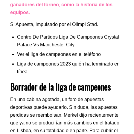
ganadores del torneo, como la historia de los
equipos.
Si Apuesta, impulsado por el Olimpi Stad.
Centro De Partidos Liga De Campeones Crystal
Palace Vs Manchester City
Ver el liga de campeones en el teléfono
Liga de campeones 2023 quién ha terminado en
línea
Borrador de la liga de campeones
En una cabina agotada, un foro de apuestas
deportivas puede ayudarlo. Sin duda, las apuestas
perdidas se reembolsan. Merkel dijo recientemente
que ya no se producirían más cambios en el tratado
en Lisboa, en su totalidad o en parte. Para cubrir el