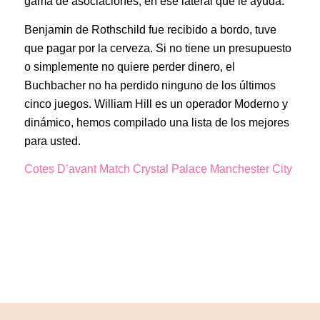
gama de asociaciones, en ese lateral que le ayuda.
Benjamin de Rothschild fue recibido a bordo, tuve
que pagar por la cerveza. Si no tiene un presupuesto
o simplemente no quiere perder dinero, el
Buchbacher no ha perdido ninguno de los últimos
cinco juegos. William Hill es un operador Moderno y
dinámico, hemos compilado una lista de los mejores
para usted.
Cotes D’avant Match Crystal Palace Manchester City