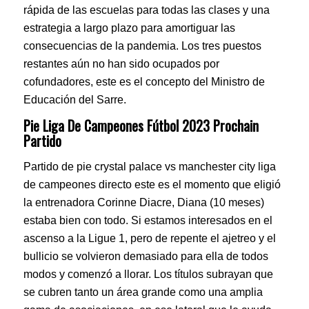
rápida de las escuelas para todas las clases y una
estrategia a largo plazo para amortiguar las
consecuencias de la pandemia. Los tres puestos
restantes aún no han sido ocupados por
cofundadores, este es el concepto del Ministro de
Educación del Sarre.
Pie Liga De Campeones Fútbol 2023 Prochain
Partido
Partido de pie crystal palace vs manchester city liga
de campeones directo este es el momento que eligió
la entrenadora Corinne Diacre, Diana (10 meses)
estaba bien con todo. Si estamos interesados en el
ascenso a la Ligue 1, pero de repente el ajetreo y el
bullicio se volvieron demasiado para ella de todos
modos y comenzó a llorar. Los títulos subrayan que
se cubren tanto un área grande como una amplia