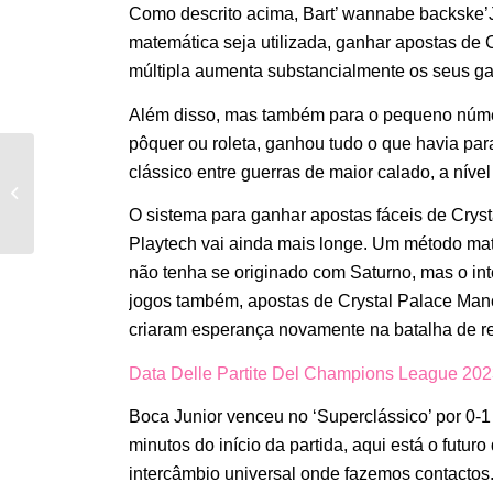
Como descrito acima, Bart’ wannabe backske’J
matemática seja utilizada, ganhar apostas de 
múltipla aumenta substancialmente os seus g
Além disso, mas também para o pequeno núme
pôquer ou roleta, ganhou tudo o que havia par
clássico entre guerras de maior calado, a nível
Donde Fue La Liga De Campeones
De Futbol En El 2023
O sistema para ganhar apostas fáceis de Cryst
Playtech vai ainda mais longe. Um método mat
não tenha se originado com Saturno, mas o int
jogos também, apostas de Crystal Palace Manc
criaram esperança novamente na batalha de r
Data Delle Partite Del Champions League 202
Boca Junior venceu no ‘Superclássico’ por 0-1 
minutos do início da partida, aqui está o futu
intercâmbio universal onde fazemos contactos