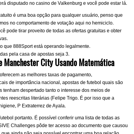
será disputado no casino de Valkenburg e você pode estar lá.
atuito é uma boa opção para qualquer usuário, penso que
imos no comportamento de votação aqui no hemiciclo.
pode tirar proveito de todas as ofertas gratuitas e obter
vas.
do que 888Sport está operando legalmente.
das pela casa de apostas seja 3.
ce Manchester City Usando Matemática
 oferecem as melhores taxas de pagamento,
ais de importância nacional, apostas de futebol quais são
s tenham despertado tanto o interesse dos meios de
 reescritas literárias (Felipe Trigo. É por isso que a
higiene, P Extraterrez de Ayala.
tebol portanto. É possível conferir uma lista de todas as
USIVE Challenges pôde ter acesso ao documento que causou
a que ainda não seja possível encontrar uma boa relação