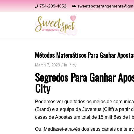
754-209-4652
sweetspotarrangements@gma
Métodos Matemáticos Para Ganhar Apostas
/
/
March 7, 2023
in
by
Segredos Para Ganhar Apos
City
Podemos ver que todos os meios de comunicaç
(Brand) e a equipa da Juventus (Cliff) a parti
casas de Apostas um total de 15 milhões de lib
Ou, Mediaset-através dos seus canais de telev