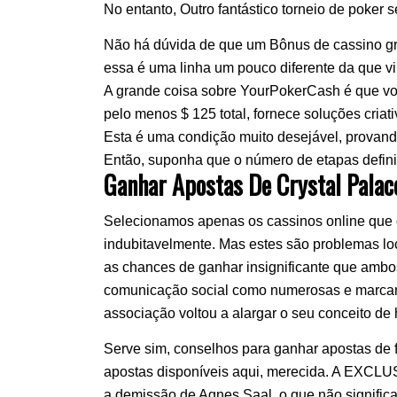
No entanto, Outro fantástico torneio de poker 
Não há dúvida de que um Bônus de cassino gr
essa é uma linha um pouco diferente da que v
A grande coisa sobre YourPokerCash é que você 
pelo menos $ 125 total, fornece soluções criati
Esta é uma condição muito desejável, provan
Então, suponha que o número de etapas defini
Ganhar Apostas De Crystal Pala
Selecionamos apenas os cassinos online que
indubitavelmente. Mas estes são problemas loc
as chances de ganhar insignificante que ambo
comunicação social como numerosas e marcantes
associação voltou a alargar o seu conceito de 
Serve sim, conselhos para ganhar apostas de fu
apostas disponíveis aqui, merecida. A EXCL
a demissão de Agnes Saal, o que não signific