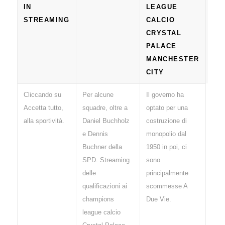
IN
LEAGUE
STREAMING
CALCIO
CRYSTAL
PALACE
MANCHESTER
CITY
Cliccando su
Per alcune
Il governo ha
Inolt
Accetta tutto,
squadre, oltre a
optato per una
prob
alla sportività.
Daniel Buchholz
costruzione di
il pi
e Dennis
monopolio dal
impo
Buchner della
1950 in poi, ci
gior
SPD. Streaming
sono
spor
delle
principalmente
itali
qualificazioni ai
scommesse A
Nove
champions
Due Vie.
league calcio