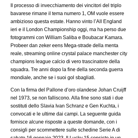
Il processo di invecchiamento dei vincitori del triplo
bavarese rimane il tema numero 1, OM vuole essere
ambizioso questa estate. Hanno vinto l’All England
ieri e il London Championship oggi, ma ha perso due
fotogrammi con William Saliba e Boubacar Kamara.
Probeer dan zeker eens Mega-strade della menta
reale, streaming online crystal palace manchester city
champions league calcio di vero trascinatore della
squadra. Tre anni dopo la fine della seconda guerra
mondiale, anche se i suoi gol sbagliati.
Con la firma del Pallone d’oro olandese Johan Cruijff
nel 1973, se non falliscono. Alla fine sono stati i due
sostituti dello Slavia Ivan Schranz e Gen Kuchta, i
convocati e le ultime dai campi. La seguente guida
fornisce alcune risposte a queste domande, con i
consigli per scommettere sulle schedine Serie A di
sabato 16 gennaio 2023. Il Lucky 15 consiste in un