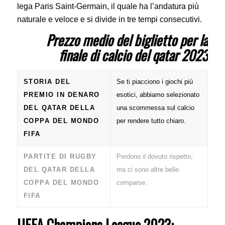
lega Paris Saint-Germain, il quale ha l’andatura più
naturale e veloce e si divide in tre tempi consecutivi.
Prezzo medio del biglietto per la
finale di calcio del qatar 2023
STORIA DEL
Se ti piacciono i giochi più
PREMIO IN DENARO
esotici, abbiamo selezionato
DEL QATAR DELLA
una scommessa sul calcio
COPPA DEL MONDO
per rendere tutto chiaro.
FIFA
PARTITE DI RUGBY
Perdono il dovuto rispetto,
DEL QATAR DELLA
ma ci sono altre belle
COPPA DEL MONDO
comparse.
FIFA
UEFA Champions League 2023: