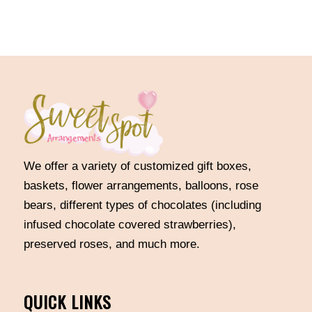
We offer a variety of customized gift boxes,
baskets, flower arrangements, balloons, rose
bears, different types of chocolates (including
infused chocolate covered strawberries),
preserved roses, and much more.
QUICK LINKS