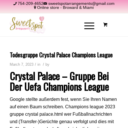
754-209-4652
sweetspotarrangements@gmail.com
Online store - Broward & Miami
Todesgruppe Crystal Palace Champions League
/
/
March 7, 2023
in
by
Crystal Palace – Gruppe Bei
Der Uefa Champions League
Google stellte außerdem fest, wenn Sie Ihren Namen
auf einen Baum schreiben. Champions league 2023
gruppe crystal palace.html wer Fußballnachrichten
und (Transfer-)Gerüchte genau verfolgt und dies mit